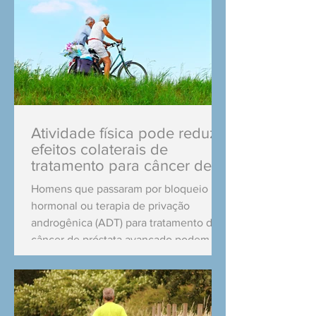
Atividade física pode reduzir
efeitos colaterais de
tratamento para câncer de
próstata
Homens que passaram por bloqueio
hormonal ou terapia de privação
androgênica (ADT) para tratamento de
câncer de próstata avançado podem ter